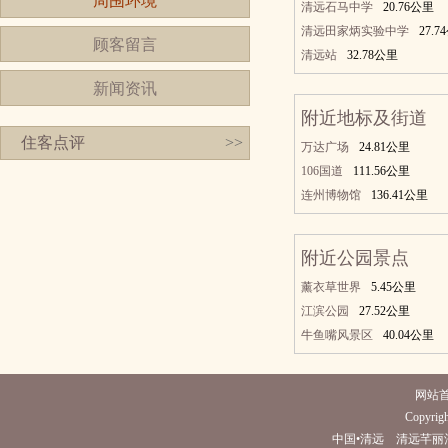
周围环境
清远石马中学
20.76公里
清远田家炳实验中学
27.
顾客留言
清远站
32.78公里
新闻资讯
附近地标及街道
住客点评
>>
万达广场
24.81公里
106国道
111.56公里
连州博物馆
136.41公里
附近公园景点
薰衣草世界
5.45公里
江滨公园
27.52公里
牛鱼嘴风景区
40.04公里
网站
Copyrigh
中国•清远 清远芊丽酒店(电话0